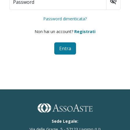
visibility_off
Password
Password dimenticata?
Non hai un account?
Registrati
Entra
Sede Legale:
Via delle Grazie, 5 - 57123 Livorno (LI)