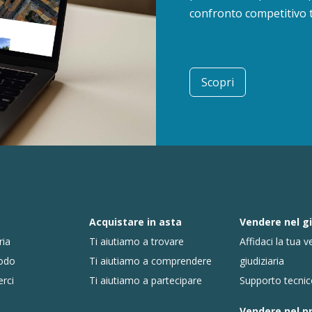
confronto competitivo tr
Scopri
Acquistare in asta
Vendere nel gi
ria
Ti aiutiamo a trovare
Affidaci la tua v
todo
Ti aiutiamo a comprendere
giudiziaria
erci
Ti aiutiamo a partecipare
Supporto tecni
Vendere nel p