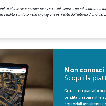
ndita alla società partner Rete Aste Real Estate, e quindi adottato il met
 vendita è incluso nella provvigione percepita dall’intermediario, senza 
Non conosci 
Scopri la pia
Grazie alla piattaforma 
vendita trasparenti e s
potenziali acquirenti e