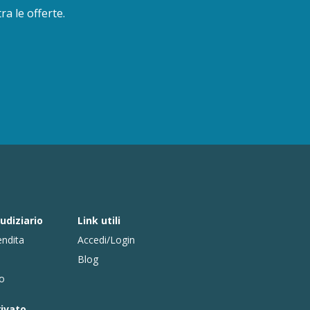
a le offerte.
udiziario
Link utili
endita
Accedi/Login
Blog
co
rivato